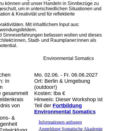
 zu können und unser Handeln in Sinnbezüge zu
schult, um in unterschiedlichen Situationen und
 & Kreativität und für reflektierte
tivitäten. Mit inhaltlichem Input aus:
nwendungsfeldern.
nd Sinneserfahrungen befassen wollen und dieses
chitekt:innen, Stadt- und Raumplaner:innen als
otential.
ntal Somatics
schen
Mo. 02.06. - Fr. 06.06.2027
: In
Ort: Berlin & Umgebung
en
(outdoor!)
e gesammelt
Kosten: tba €
eldenkrais
Hinweis: Dieser Workshop ist
ndnis von
Teil der
Fortbildung
Environmental Somatics
ons- &
Informationen anfragen
ogenheit
Anmeldung Somatische Akademie
 Entwicklung