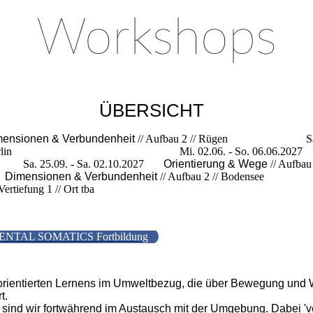
Workshops
ÜBERSICHT
ensionen & Verbundenheit
// Aufbau 2 // Rügen Sa. 06.
ng 2 // Berlin Mi. 02.06. - So. 06.06.202
. - Sa. 02.10.2027
Orientierung & Wege
// A
8
Dimensionen & Verbundenheit
// Aufbau 2 // B
 Vertiefung 1 // Ort tba
MENTAL SOMATICS Fortbildung
rorientierten Lernens im Umweltbezug, die über Bewegung und
t.
ind wir fortwährend im Austausch mit der Umgebung. Dabei 'ver