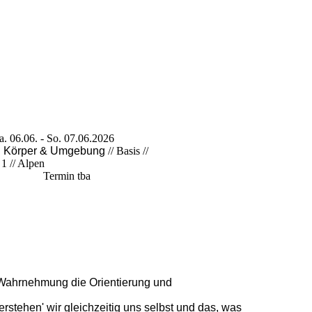
06. - So. 07.06.2026
7
Körper & Umgebung
// Basis //
ufbau 1 // Alpen
odensee Termin tba
 Wahrnehmung die Orientierung und
stehen' wir gleichzeitig uns selbst und das, was