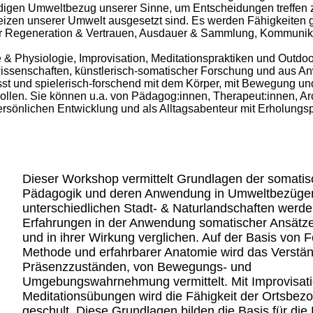
ndigen Umweltbezug unserer Sinne, um Entscheidungen treffen
izen unserer Umwelt ausgesetzt sind. Es werden Fähigkeiten ge
r Regeneration & Vertrauen, Ausdauer & Sammlung, Kommunikation
 Physiologie, Improvisation, Meditationspraktiken und Outdoorak
wissenschaften, künstlerisch-somatischer Forschung und aus A
sst und spielerisch-forschend mit dem Körper, mit Bewegung u
 wollen. Sie können u.a. von Pädagog:innen, Therapeut:innen, Ar
ersönlichen Entwicklung und als Alltagsabenteur mit Erholungsp
Environme
Dieser Workshop vermittelt Grundlagen der somati
Pädagogik und deren Anwendung in Umweltbezügen
unterschiedlichen Stadt- & Naturlandschaften werd
Erfahrungen in der Anwendung somatischer Ansätz
und in ihrer Wirkung verglichen. Auf der Basis von F
Methode und erfahrbarer Anatomie wird das Verstä
Präsenzzuständen, von Bewegungs- und
Umgebungswahrnehmung vermittelt. Mit Improvisati
Meditationsübungen wird die Fähigkeit der Ortsbez
geschult. Diese Grundlagen bilden die Basis für die