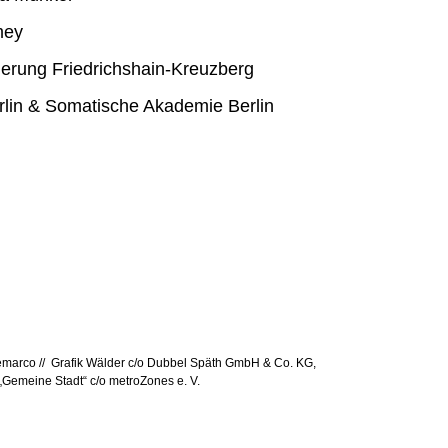
mey
rderung Friedrichshain-Kreuzberg
rlin & Somatische Akademie Berlin
 Demarco // Grafik Wälder c/o Dubbel Späth GmbH & Co. KG,
k „Gemeine Stadt“ c/o metroZones e. V.